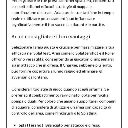
Per migliorare le tue prestazioni nel Splatfest, concentrati
su scelte di armi efficaci, strategie di mappa e
coordinazione del team. Adattare le tue tattiche in tempo
reale e utilizzare potenziamenti può influenzare
significativamente il tuo successo durante le partite.
Armi consigliate e i loro vantaggi
Selezionare l’arma giusta è cruciale per massimizzare la tua
efficacia nel Splatfest. Armi come lo Splattershot e il Roller
offrono versatilità, consentendo ai giocatori di impegnarsi
sia in attacco che in difesa. Il Charger, sebbene più lento,
può fornire copertura a lungo raggio ed eliminare gli
avversari da lontano.
Considera il tuo stile di gioco quando scegli un’arma. Se
preferisci il combattimento ravvicinato, opta per fucili a
pompa o duali. Per coloro che amano supportare i compagni
di squadra, considera di utilizzare un’arma con capacità di
controllo dell’area, come l’Inkbrush o lo Splatling.
Splattershot:
Bilanciato per attacco e difesa.