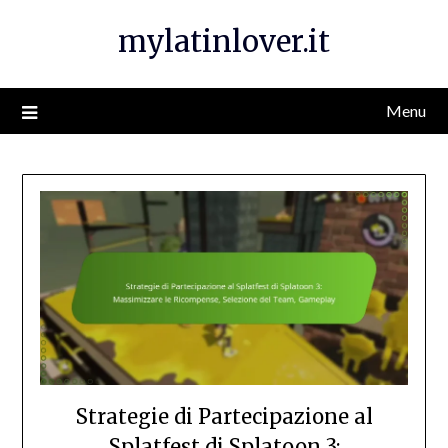
Skip
mylatinlover.it
to
content
Menu
Strategie di Partecipazione al
Splatfest di Splatoon 3: